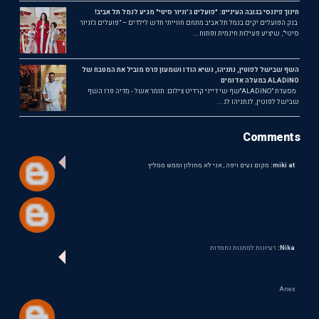
חינוך פיננסי בגובה העיניים: "פועלים ג'וניור סיטי" מגיע לנמל תל אביב!
בנק הפועלים יקים בנמל תל אביב מתחם חווייתי חדש לילדים – "פועלים ג'וניור
סיטי", שיציע פעילות חינמית ופתוח...
השף שבישל לפוטין, נתניהו, נשיא הודו ושמעון פרס מוביל את המטבח של
ALADINO במעלה אדומים
מסעדת ״ALADINO״שף שי דייני קרדיט צילום: תומר אשל - מדיה פרו השף
שבישל לפוטין, לנתניהו לנ...
Comments
miki at:
מקום נעים ויפה , אני לא מחולון וממש ממליץ
Nika:
רעיונות למתנות נחמדות
Anex