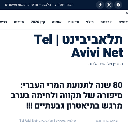
המגזין של העיר הלבנה — חדשות, תרבות וסיפורים
s
ילוג לתוכן הראשי
רועים
צרכנות
בילוי
חדשות
אופנה
קיץ 2026
תיירות
בריא
תלאביבינט | Tel
Avivi Net
80 שנה לתנועת המרי העברי:
סיפורה של תקווה ולחימה בערב
מרגש בתיאטרון גבעתיים !!!
שולמית אטיאס | תלאביבינט -Tel Avivi Net
אוקטובר 11, 2025