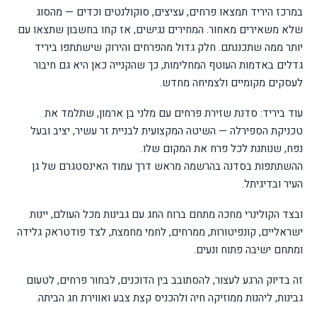
במרכז היריד תמצאו פרחים, עציצים, סוקולנטים וכדים — מהסוג
שלא משאירים מאחור. המחירים נגישים, אז קחו בחשבון שתצאו עם
יותר ממה שתכננתם. חלק גדול מהפרחים והירוק שישתתפו ביריד
גדלים באדמות העוטף המחלימות, כך שהקנייה כאן היא גם חיבור
לעסקים מקומיים ולצמיחה מחדש
.
עוד ביריד: סדנת שזירת פרחים עם מלני בן ארמון, שתלמד את
טכניקת הספירלה — השיטה המקצועית לבניית זר עשיר, יציב ובעל
נפח, שנותנת לכל פרח את המקום שלו
.
ההשתתפות בסדנה בהרשמה מראש דרך עמוד האינסטגרם של גן
העיר ובדיגיתל
.
ובצד הקולינרי מחכה מתחם ברוח החג עם גבינות מכל העולם, יינות
ישראליים, קונפיטורות, ממרחים, לחמי מחמצת, לצד פודטראק גלידה
ומתחם ישיבה פתוח ונעים
.
זה בדיוק הרגע לעצור, להסתובב בין הדוכנים, לבחור פרחים, לטעום
גבינות, ליהנות ממוזיקה חיה ולהכניס קצת צבע ואווירת חג הביתה
.