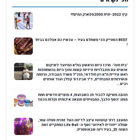
קיץ 2022-ימית 2000ספארק המים!!!
BEEF הסטייק הכי משתלם בעיר – עכשיו גם אצלכם בבית!
!
'בית חנה'- מרכז היום הראשון בת"א המיועד לשיקום
אנשים עם מוגבלויות פיזיות קשות נחנך היום בהשתתפות
ראש עיריית ת"א רון חולדאי, מנכ"ל משרד העבודה, הרווחה
והשירותים החברתיים, ד"ר אביגדור קפלן ועוד אורחים
רבים....
תנובה משיקה לכבוד חג השבועות, 4 מוצרים חדשים תחת
מותג 'השף הלבן', המבטיחים תוצאה איכותית וקלות הכנה!
המעצב דרור קונטנטו עיצב לדיווה העל זמנית סטלה עמר,
שמלה ייחודית לאירועי נשף ה- Life Ball המתקיים זאת
השנה 25, בעיר וינה שבאוסטריה.