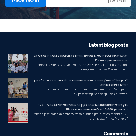
הרשמו עכשיו
Latest blog posts
"התגלית של הקיץ": 1,700 צעירים יהודים מרחבי העולם התאחדו באמפי תל
אביב והביעו אמון בישראל!
מנכ"ל תגלית, גידי מרק, ציין כי מאז תחילת המלחמה הגיעו לישראל באמצעות
הארגון יותר מ־60 אלף משתתפים, מתנדב...
"צו קיפול" – מהלך ההתנדבות עבור משפחות המילואים מתנדבים מכל הארץ
יסייעו בטיפול בכביסה!
בזמן שאלפי משפחות מתמודדות עם שגרת חיים מאתגרת בעקבות שירות
המילואים הממושך, מיזם "צו קיפול" מזמין את ...
בנק הפועלים פותח את ההרשמה לקרן המלגות "פועלים להצלחה" – 120
מלגות בסך 10,000 ₪ לסטודנטים ברחבי הארץ!!!
שנה שמינית ברציפות: בנק הפועלים מכריז על פתיחת ההרשמה לקרן המלגות
"פועלים להצלחה", במסגרתה יע...
Comments