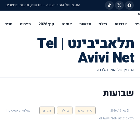
המגזין של העיר הלבנה — חדשות, תרבות וסיפורים
s
ילוג לתוכן הראשי
ים
צרכנות
בילוי
חדשות
אופנה
קיץ 2026
תיירות
חגים
תלאביבינט | Tel
Avivi Net
שבועות
אירועים
בילוי
חגים
שולמית אטיאס |
מאי 16, 2026
תלאביבינט -Tel Avivi Net