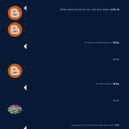
miki at:
מקום נעים ויפה , אני לא מחולון וממש ממליץ
Nika:
רעיונות למתנות נחמדות
Anex
Nika:
עגלות נחמדות
Anex
ליל:
לא יודעת למה אבל תמיד כריות, מגבות,