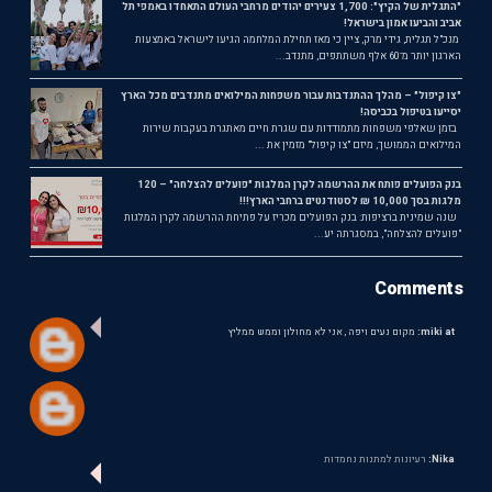
"התגלית של הקיץ": 1,700 צעירים יהודים מרחבי העולם התאחדו באמפי תל
אביב והביעו אמון בישראל!
מנכ"ל תגלית, גידי מרק, ציין כי מאז תחילת המלחמה הגיעו לישראל באמצעות
הארגון יותר מ־60 אלף משתתפים, מתנדב...
"צו קיפול" – מהלך ההתנדבות עבור משפחות המילואים מתנדבים מכל הארץ
יסייעו בטיפול בכביסה!
בזמן שאלפי משפחות מתמודדות עם שגרת חיים מאתגרת בעקבות שירות
המילואים הממושך, מיזם "צו קיפול" מזמין את ...
בנק הפועלים פותח את ההרשמה לקרן המלגות "פועלים להצלחה" – 120
מלגות בסך 10,000 ₪ לסטודנטים ברחבי הארץ!!!
שנה שמינית ברציפות: בנק הפועלים מכריז על פתיחת ההרשמה לקרן המלגות
"פועלים להצלחה", במסגרתה יע...
Comments
miki at:
מקום נעים ויפה , אני לא מחולון וממש ממליץ
Nika:
רעיונות למתנות נחמדות