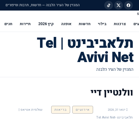
המגזין של העיר הלבנה — חדשות, תרבות וסיפורים
s
ילוג לתוכן הראשי
ים
צרכנות
בילוי
חדשות
אופנה
קיץ 2026
תיירות
חגים
תלאביבינט | Tel
Avivi Net
וולנטיין דיי
אירועים
בריאות
שולמית אטיאס |
ינואר 31, 2026
תלאביבינט -Tel Avivi Net