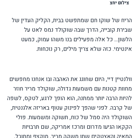
צילום יחצ
הריח של שוקו חם שמתפשט בבית, הקליק העדין של
שבירת קובייה, הדרך שבה שוקולד נמס לאט על
הלשון... כל אלה מפעילים בנו משהו עמוק, כמעט
אינטימי. כזה שלא צריך מילים, רק נוכחות.
וולנטיין דיי, היום שחוגג את האהבה ובו אנחנו מחפשים
מחוות קטנות עם משמעות גדולה, שוקולד מריר חוזר
להיות הרבה יותר ממתנה, הוא הופך לרגע, לטקס, לשפה
של קרבה. לפני שהפך לפינוק עטוף באריזה אלגנטית,
השוקולד היה סמל של כוח, תשוקה ומשמעות. פולי
הקקאו הגיעו מדרום ומרכז אמריקה, שם תרבויות
המאיה והאצטקים שתו משקה מריר, מוקצף ומתובל,