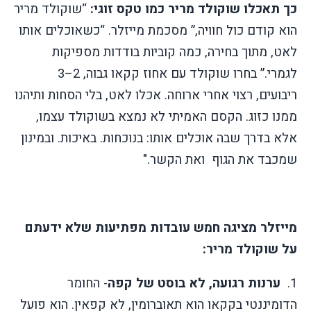
כך תאכלו שוקולד מריר כמו טקס זוגי:
“שוקולד מריר
הוא קודם כול חוויה,” מסכמת מייזלר. “כשאוכלים אותו
לאט, מתוך בחירה, כמה קוביות בודדות מספיקות
לגמרי.” בחרו שוקולד עם אחוז קקאו גבוה, 2–3
ריבועים, רצוי אחרי ארוחה. אכלו לאט, בלי הסחות ותיהנו
ממנו כזוג. הקסם האמיתי לא נמצא בשוקולד עצמו,
אלא בדרך שבה אוכלים אותו: בנוכחות. באיכות. ובמינון
שמכבד את הגוף
ואת הקשר."
מייזלר מציגה חמש עובדות מפתיעות שלא ידעתם
על שוקולד מריר:
1.
ערנות רגועה, לא בוסט של קפה
- החומר
הדומיננטי בקקאו הוא תאוברומין
,
לא קפאין. הוא פועל