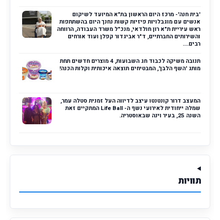
'בית חנה'- מרכז היום הראשון בת"א המיועד לשיקום
אנשים עם מוגבלויות פיזיות קשות נחנך היום בהשתתפות
ראש עיריית ת"א רון חולדאי, מנכ"ל משרד העבודה, הרווחה
והשירותים החברתיים, ד"ר אביגדור קפלן ועוד אורחים
רבים....
תנובה משיקה לכבוד חג השבועות, 4 מוצרים חדשים תחת
מותג 'השף הלבן', המבטיחים תוצאה איכותית וקלות הכנה!
המעצב דרור קונטנטו עיצב לדיווה העל זמנית סטלה עמר,
שמלה ייחודית לאירועי נשף ה- Life Ball המתקיים זאת
השנה 25, בעיר וינה שבאוסטריה.
תוויות