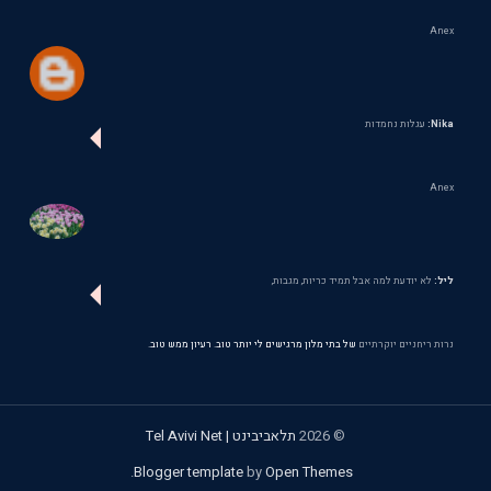
Anex
Nika:
עגלות נחמדות
Anex
ליל:
לא יודעת למה אבל תמיד כריות, מגבות,
נרות ריחניים יוקרתיים
של בתי מלון מרגישים לי יותר טוב. רעיון ממש טוב.
©
2026
תלאביבינט | Tel Avivi Net
.
Blogger template
by
Open Themes